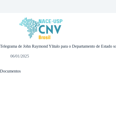
P
u
l
a
r
p
a
r
a
Telegrama de John Raymond Ylitalo para o Departamento de Estado sobre
o
c
o
06/01/2025
n
t
e
Documentos
ú
d
o