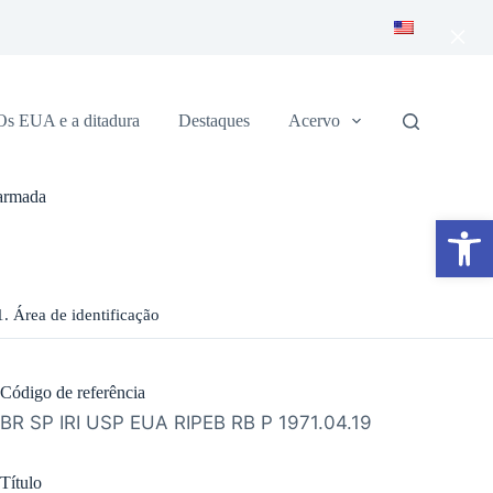
×
Os EUA e a ditadura
Destaques
Acervo
 armada
Abrir a barra de ferramentas
1. Área de identificação
Código de referência
BR SP IRI USP EUA RIPEB RB P 1971.04.19
Título