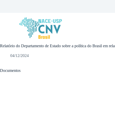
P
u
l
a
r
p
a
r
a
Relatório do Departamento de Estado sobre a política do Brasil em rel
o
c
o
04/12/2024
n
t
e
Documentos
ú
d
o