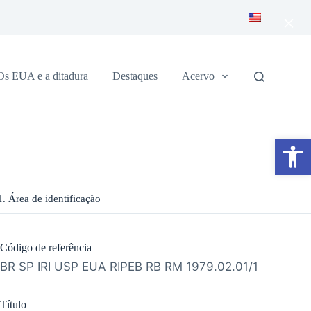
×
Os EUA e a ditadura
Destaques
Acervo
Abrir a barra de ferramentas
1. Área de identificação
Código de referência
BR SP IRI USP EUA RIPEB RB RM 1979.02.01/1
Título