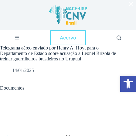
×
P
u
l
a
r
p
Acervo
a
r
Telegrama aéreo enviado por Henry A. Hoyt para o
a
Departamento de Estado sobre acusação a Leonel Brizola de
o
treinar guerrilheiros brasileiros no Uruguai
c
o
14/01/2025
n
Abrir a barra de ferramentas
t
e
ú
Documentos
d
o