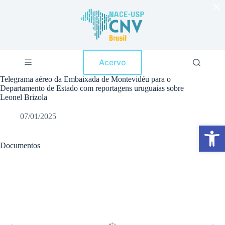
×
P
u
l
a
r
p
Acervo
a
r
Telegrama aéreo da Embaixada de Montevidéu para o
a
Departamento de Estado com reportagens uruguaias sobre
o
Leonel Brizola
c
o
07/01/2025
n
Abrir a barra de ferramentas
t
e
ú
Documentos
d
o