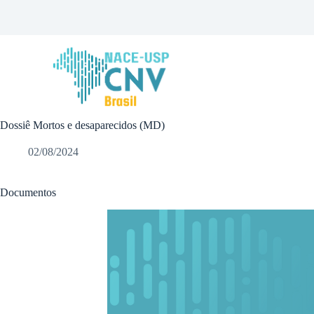
P
u
l
a
r
p
a
r
a
Dossiê Mortos e desaparecidos (MD)
o
c
o
02/08/2024
n
t
e
Documentos
ú
d
o