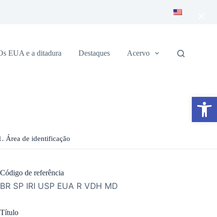
×
Os EUA e a ditadura
Destaques
Acervo
Abrir a barra de ferramentas
1. Área de identificação
Código de referência
BR SP IRI USP EUA R VDH MD
Título