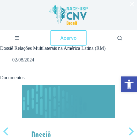
×
P
u
l
a
r
p
Acervo
a
r
Dossiê Relações Multilaterais na América Latina (RM)
a
o
02/08/2024
c
o
n
Abrir a barra de ferramentas
t
Documentos
e
ú
d
o