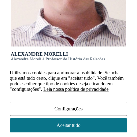
ALEXANDRE MORELLI
Alexandre Moreli é Professor de História das Relações
Internacionais da USP, com doutorado pelo Institut Pierre
Renouvin da Université Paris 1 – Panthéon-Sorbonne. Moreli é
Utilizamos cookies para aprimorar a usabilidade. Se acha
coordenador do Lab-Mundi/USP (Laboratório de Estudos sobre o
que está tudo certo, clique em "aceitar tudo". Você também
Brasil e o Sistema Mundial, vinculado ao Weatherhead Initiative
pode escolher que tipo de cookies deseja clicando em
on Global History) e pesquisador do Centro de Inteligência
Artificial/USP (C4AI – parte da rede AI Horizons Network/IBM)
"configurações".
Leia nossa política de privacidade
e do Laboratório Sorbonne – Identités, relations internationales et
civilisations de l’Europe (que reagrupa a Université Paris 1 –
Panthéon-Sorbonne, a Sorbonne Université e o CNRS).
Configurações
Link para o currículo completo
Aceitar tudo