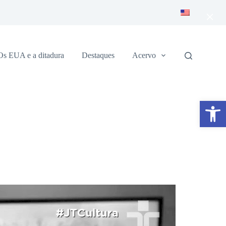
×
Os EUA e a ditadura
Destaques
Acervo
Abrir a barra de ferramentas