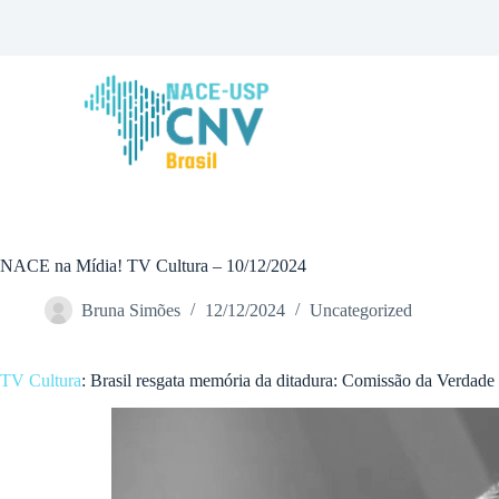
P
u
l
a
r
p
a
r
a
o
c
o
n
NACE na Mídia! TV Cultura – 10/12/2024
t
e
Bruna Simões
12/12/2024
Uncategorized
ú
d
o
TV Cul
tura
: Brasil resgata memória da ditadura: Comissão da Verdade 