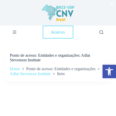
×
P
u
l
a
r
p
Acervo
a
r
a
o
c
Ponto de acesso
Entidades e organizações: Adlai
o
Stevenson Institute
n
Abrir a barra de ferramentas
t
Home
Ponto de acesso: Entidades e organizações
e
Adlai Stevenson Institute
Itens
ú
d
o