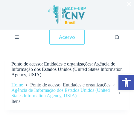
×
P
u
l
a
r
p
Acervo
a
r
a
o
c
Ponto de acesso
Entidades e organizações: Agência de
o
Informação dos Estados Unidos (United States Information
n
Agency, USIA)
Abrir a barra de ferramentas
t
e
Home
Ponto de acesso: Entidades e organizações
ú
Agência de Informação dos Estados Unidos (United
d
States Information Agency, USIA)
o
Itens