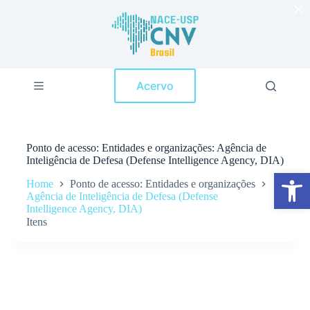
×
P
u
l
a
r
p
Acervo
a
r
a
o
c
Ponto de acesso
Entidades e organizações: Agência de
o
Inteligência de Defesa (Defense Intelligence Agency, DIA)
n
Abrir a barra de ferramentas
t
Home
Ponto de acesso: Entidades e organizações
e
Agência de Inteligência de Defesa (Defense
ú
Intelligence Agency, DIA)
d
Itens
o