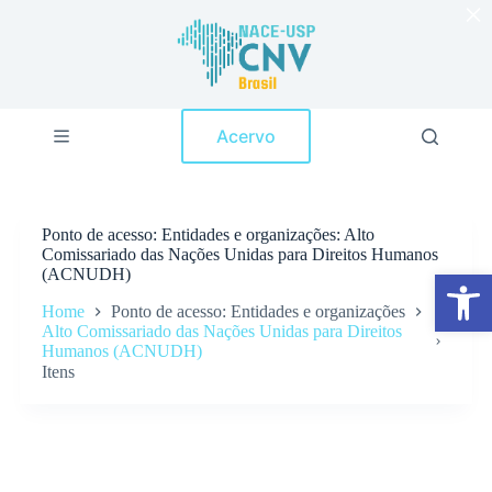
×
P
u
l
a
r
p
Acervo
a
r
a
o
c
Ponto de acesso
Entidades e organizações: Alto
o
Comissariado das Nações Unidas para Direitos Humanos
n
(ACNUDH)
Abrir a barra de ferramentas
t
e
Home
Ponto de acesso: Entidades e organizações
ú
Alto Comissariado das Nações Unidas para Direitos
d
Humanos (ACNUDH)
o
Itens