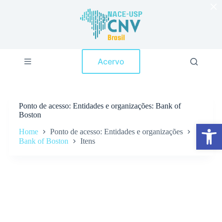
×
P
u
l
a
r
p
Acervo
a
r
a
o
c
Ponto de acesso
Entidades e organizações: Bank of
o
Boston
n
Abrir a barra de ferramentas
t
Home
Ponto de acesso: Entidades e organizações
e
Bank of Boston
Itens
ú
d
o