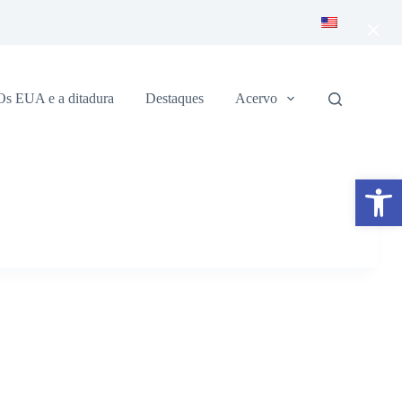
×
Os EUA e a ditadura
Destaques
Acervo
Abrir a barra de ferramentas