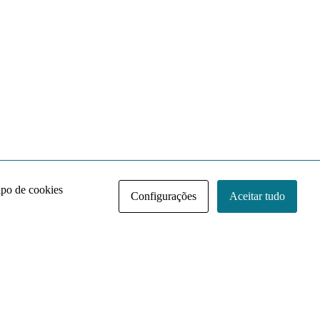
ipo de cookies
Configurações
Aceitar tudo
Acervo NACE IRI
Regimento
Contato
Política de Privacidade