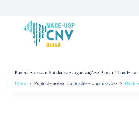
P
u
l
a
r
p
a
r
a
o
c
o
n
Ponto de acesso
Entidades e organizações: Bank of London a
t
Home
Ponto de acesso: Entidades e organizações
Bank o
e
ú
d
o