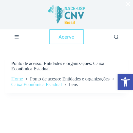
×
P
u
l
a
r
p
Acervo
a
r
a
o
c
Ponto de acesso
Entidades e organizações: Caixa
o
Econômica Estadual
n
Abrir a barra de ferramentas
t
Home
Ponto de acesso: Entidades e organizações
e
Caixa Econômica Estadual
Itens
ú
d
o