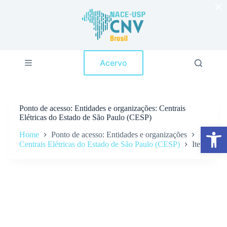
×
P
u
l
a
r
p
Acervo
a
r
a
o
c
Ponto de acesso
Entidades e organizações: Centrais
o
Elétricas do Estado de São Paulo (CESP)
n
Abrir a barra de ferramentas
t
Home
Ponto de acesso: Entidades e organizações
e
Centrais Elétricas do Estado de São Paulo (CESP)
Itens
ú
d
o