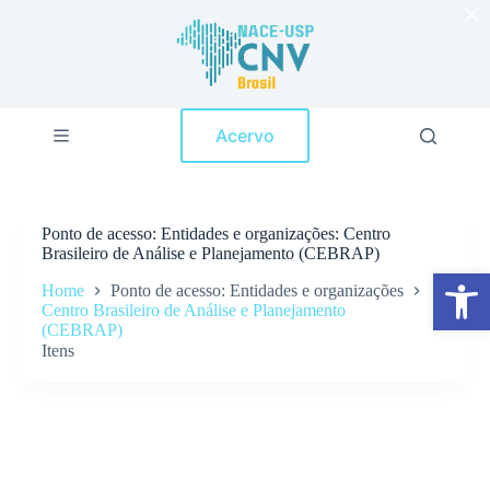
×
P
u
l
a
r
p
Acervo
a
r
a
o
c
Ponto de acesso
Entidades e organizações: Centro
o
Brasileiro de Análise e Planejamento (CEBRAP)
n
Abrir a barra de ferramentas
t
Home
Ponto de acesso: Entidades e organizações
e
Centro Brasileiro de Análise e Planejamento
ú
(CEBRAP)
d
Itens
o