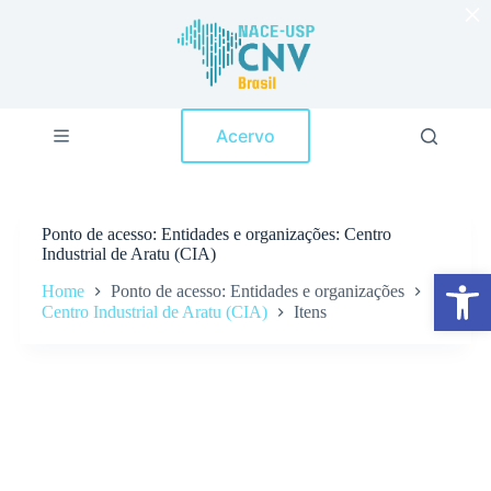
×
P
u
l
a
r
p
Acervo
a
r
a
o
c
Ponto de acesso
Entidades e organizações: Centro
o
Industrial de Aratu (CIA)
n
Abrir a barra de ferramentas
t
Home
Ponto de acesso: Entidades e organizações
e
Centro Industrial de Aratu (CIA)
Itens
ú
d
o