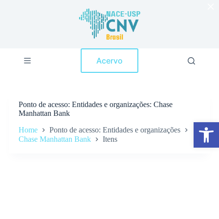
×
P
u
l
a
r
p
Acervo
a
r
a
o
c
Ponto de acesso
Entidades e organizações: Chase
o
Manhattan Bank
n
Abrir a barra de ferramentas
t
Home
Ponto de acesso: Entidades e organizações
e
Chase Manhattan Bank
Itens
ú
d
o