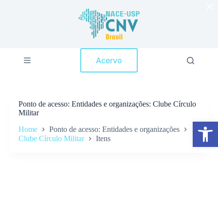
×
P
u
l
a
r
p
Acervo
a
r
a
o
c
Ponto de acesso
Entidades e organizações: Clube Círculo
o
Militar
n
Abrir a barra de ferramentas
t
Home
Ponto de acesso: Entidades e organizações
e
Clube Círculo Militar
Itens
ú
d
o