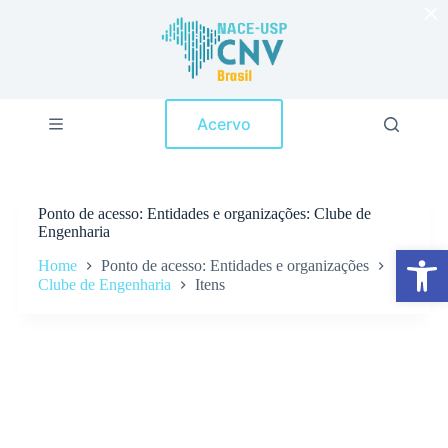
×
P
u
l
a
r
p
Acervo
a
r
a
o
c
Ponto de acesso
Entidades e organizações: Clube de
o
Engenharia
n
Abrir a barra de ferramentas
t
Home
Ponto de acesso: Entidades e organizações
e
Clube de Engenharia
Itens
ú
d
o