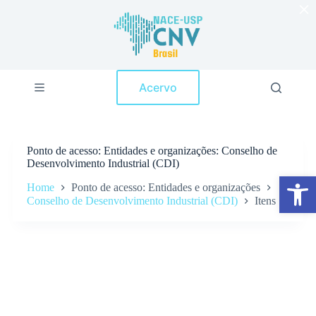
×
P
u
l
a
r
p
Acervo
a
r
a
o
c
Ponto de acesso
Entidades e organizações: Conselho de
o
Desenvolvimento Industrial (CDI)
n
Abrir a barra de ferramentas
t
Home
Ponto de acesso: Entidades e organizações
e
Conselho de Desenvolvimento Industrial (CDI)
Itens
ú
d
o