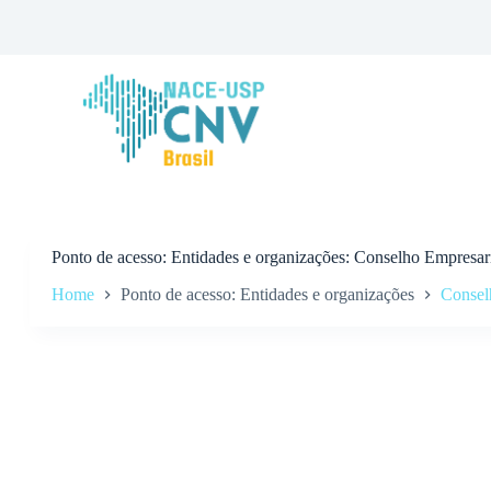
P
u
l
a
r
p
a
r
a
o
c
o
n
Ponto de acesso
Entidades e organizações: Conselho Empresar
t
Home
Ponto de acesso: Entidades e organizações
Consel
e
ú
d
o