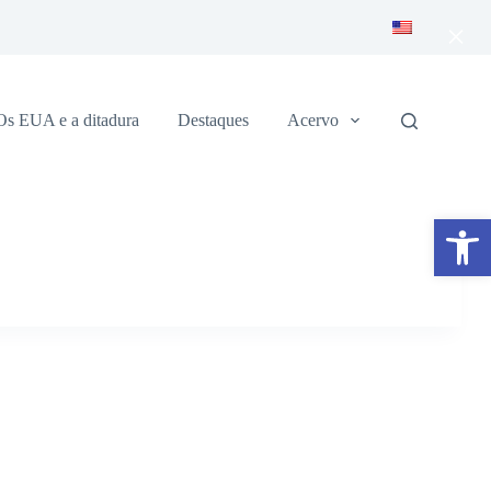
×
Os EUA e a ditadura
Destaques
Acervo
Abrir a barra de ferramentas