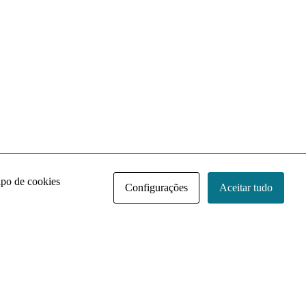
ipo de cookies
Configurações
Aceitar tudo
Acervo NACE IRI
Regimento
Contato
Política de Privacidade