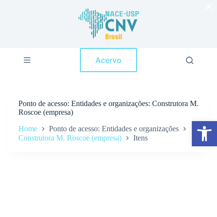
×
P
u
l
a
r
p
Acervo
a
r
a
o
c
Ponto de acesso
Entidades e organizações: Construtora M.
o
Roscoe (empresa)
n
Abrir a barra de ferramentas
t
Home
Ponto de acesso: Entidades e organizações
e
Construtora M. Roscoe (empresa)
Itens
ú
d
o