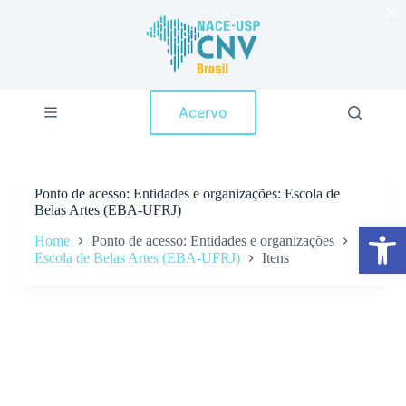
×
P
u
l
a
r
p
Acervo
a
r
a
o
c
Ponto de acesso
Entidades e organizações: Escola de
o
Belas Artes (EBA-UFRJ)
n
Abrir a barra de ferramentas
t
Home
Ponto de acesso: Entidades e organizações
e
Escola de Belas Artes (EBA-UFRJ)
Itens
ú
d
o