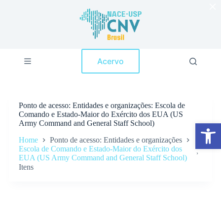
×
P
u
l
a
r
p
Acervo
a
r
a
o
c
Ponto de acesso
Entidades e organizações: Escola de
o
Comando e Estado-Maior do Exército dos EUA (US
n
Army Command and General Staff School)
Abrir a barra de ferramentas
t
e
Home
Ponto de acesso: Entidades e organizações
ú
Escola de Comando e Estado-Maior do Exército dos
d
EUA (US Army Command and General Staff School)
o
Itens