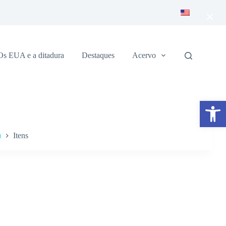
×
Os EUA e a ditadura
Destaques
Acervo
Abrir a barra de ferramentas
)
Itens