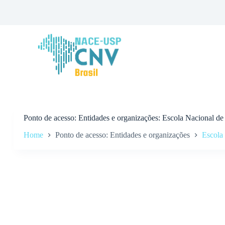
P
u
l
a
r
p
a
r
a
o
c
o
n
Ponto de acesso
Entidades e organizações: Escola Nacional d
t
Home
Ponto de acesso: Entidades e organizações
Escola
e
ú
d
o