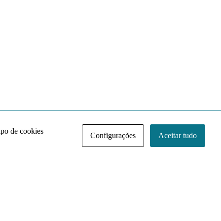
ipo de cookies
Configurações
Aceitar tudo
Acervo NACE IRI
Regimento
Contato
Política de Privacidade