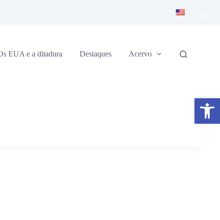
×
Os EUA e a ditadura
Destaques
Acervo
Abrir a barra de ferramentas