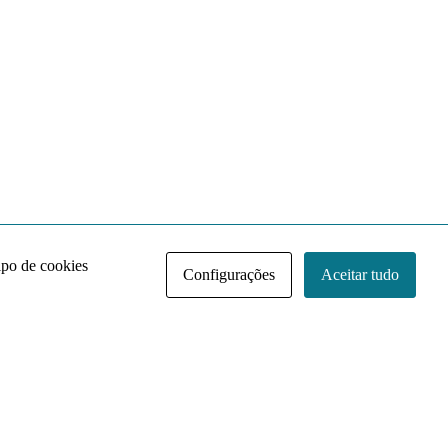
ipo de cookies
Configurações
Aceitar tudo
Acervo NACE IRI
Regimento
Contato
Política de Privacidade