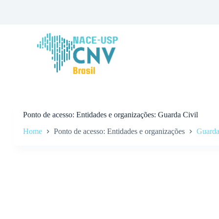
P
u
l
a
r
p
a
r
a
o
c
o
n
Ponto de acesso
Entidades e organizações: Guarda Civil
t
Home
Ponto de acesso: Entidades e organizações
Guarda
e
ú
d
o