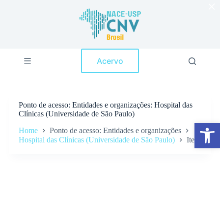
×
P
u
l
a
r
p
Acervo
a
r
a
o
c
Ponto de acesso
Entidades e organizações: Hospital das
o
Clínicas (Universidade de São Paulo)
n
Abrir a barra de ferramentas
t
Home
Ponto de acesso: Entidades e organizações
e
Hospital das Clínicas (Universidade de São Paulo)
Itens
ú
d
o