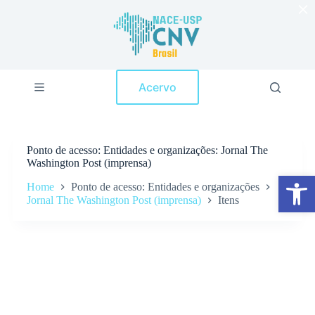
×
P
u
l
a
r
p
Acervo
a
r
a
o
c
Ponto de acesso
Entidades e organizações: Jornal The
o
Washington Post (imprensa)
n
Abrir a barra de ferramentas
t
Home
Ponto de acesso: Entidades e organizações
e
Jornal The Washington Post (imprensa)
Itens
ú
d
o