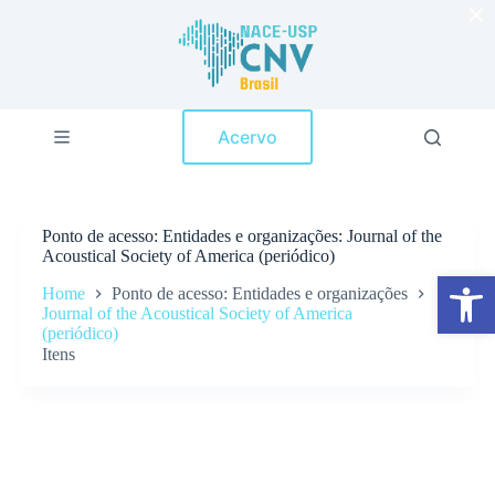
×
P
u
l
a
r
p
Acervo
a
r
a
o
c
Ponto de acesso
Entidades e organizações: Journal of the
o
Acoustical Society of America (periódico)
n
Abrir a barra de ferramentas
t
Home
Ponto de acesso: Entidades e organizações
e
Journal of the Acoustical Society of America
ú
(periódico)
d
Itens
o