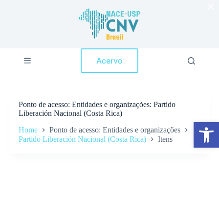
×
P
u
l
a
r
p
Acervo
a
r
a
o
c
Ponto de acesso
Entidades e organizações: Partido
o
Liberación Nacional (Costa Rica)
n
Abrir a barra de ferramentas
t
Home
Ponto de acesso: Entidades e organizações
e
Partido Liberación Nacional (Costa Rica)
Itens
ú
d
o