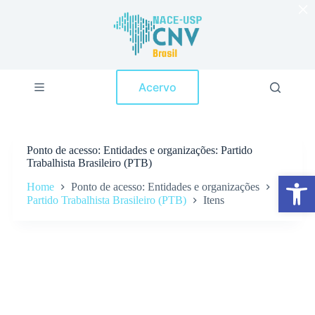
×
P
u
l
a
r
p
Acervo
a
r
a
o
c
Ponto de acesso
Entidades e organizações: Partido
o
Trabalhista Brasileiro (PTB)
n
Abrir a barra de ferramentas
t
Home
Ponto de acesso: Entidades e organizações
e
Partido Trabalhista Brasileiro (PTB)
Itens
ú
d
o