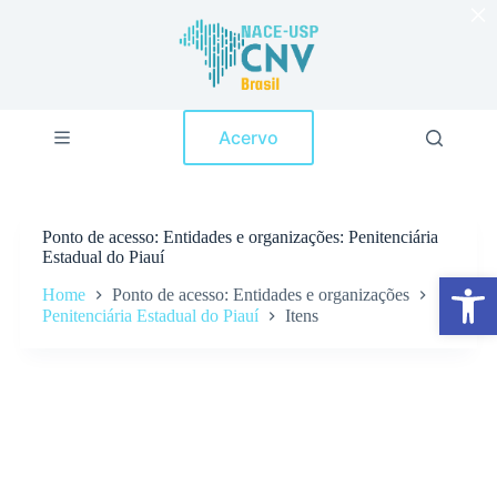
×
P
u
l
a
r
p
Acervo
a
r
a
o
c
Ponto de acesso
Entidades e organizações: Penitenciária
o
Estadual do Piauí
n
Abrir a barra de ferramentas
t
Home
Ponto de acesso: Entidades e organizações
e
Penitenciária Estadual do Piauí
Itens
ú
d
o