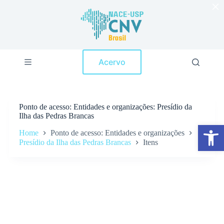
×
P
u
l
a
r
p
Acervo
a
r
a
o
c
Ponto de acesso
Entidades e organizações: Presídio da
o
Ilha das Pedras Brancas
n
Abrir a barra de ferramentas
t
Home
Ponto de acesso: Entidades e organizações
e
Presídio da Ilha das Pedras Brancas
Itens
ú
d
o