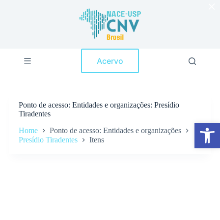
×
P
u
l
a
r
p
Acervo
a
r
a
o
c
Ponto de acesso
Entidades e organizações: Presídio
o
Tiradentes
n
Abrir a barra de ferramentas
t
Home
Ponto de acesso: Entidades e organizações
e
Presídio Tiradentes
Itens
ú
d
o