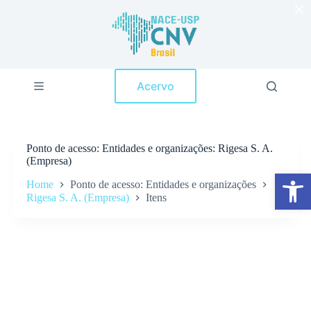
×
P
u
l
a
r
p
Acervo
a
r
a
o
c
Ponto de acesso
Entidades e organizações: Rigesa S. A.
o
(Empresa)
n
Abrir a barra de ferramentas
t
Home
Ponto de acesso: Entidades e organizações
e
Rigesa S. A. (Empresa)
Itens
ú
d
o