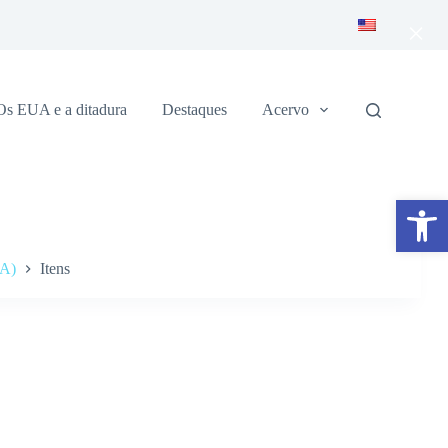
×
Os EUA e a ditadura
Destaques
Acervo
Abrir a barra de ferramentas
PA)
Itens