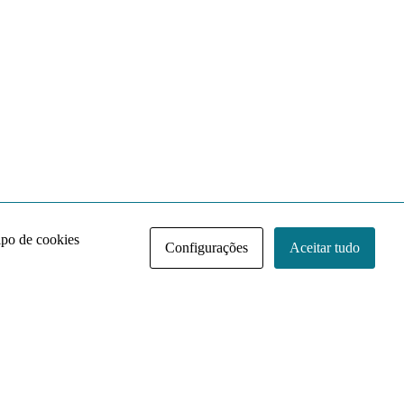
ipo de cookies
Configurações
Aceitar tudo
Acervo NACE IRI
Regimento
Contato
Política de Privacidade