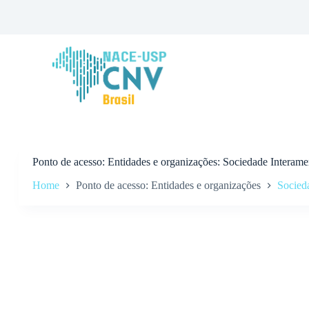
P
u
l
a
r
p
a
r
a
o
c
o
n
Ponto de acesso
Entidades e organizações: Sociedade Interame
t
Home
Ponto de acesso: Entidades e organizações
Socied
e
ú
d
o