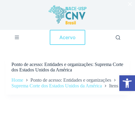
×
P
u
l
a
r
p
Acervo
a
r
a
o
c
Ponto de acesso
Entidades e organizações: Suprema Corte
o
dos Estados Unidos da América
n
Abrir a barra de ferramentas
t
Home
Ponto de acesso: Entidades e organizações
e
Suprema Corte dos Estados Unidos da América
Itens
ú
d
o