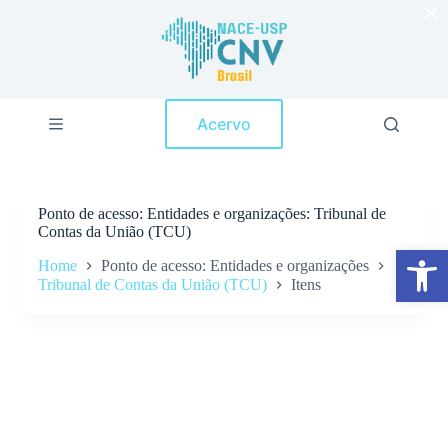
×
P
u
l
a
r
p
Acervo
a
r
a
o
c
Ponto de acesso
Entidades e organizações: Tribunal de
o
Contas da União (TCU)
n
Abrir a barra de ferramentas
t
Home
Ponto de acesso: Entidades e organizações
e
Tribunal de Contas da União (TCU)
Itens
ú
d
o