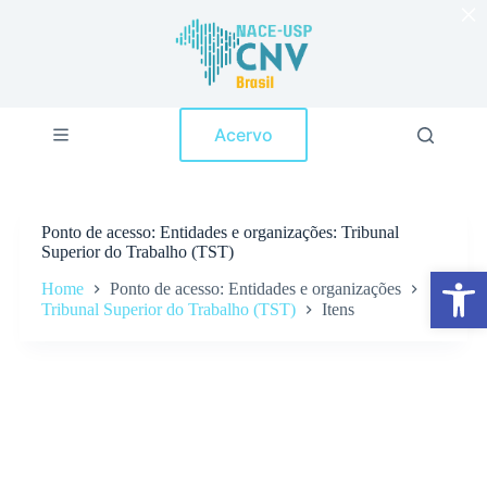
×
P
u
l
a
r
p
Acervo
a
r
a
o
c
Ponto de acesso
Entidades e organizações: Tribunal
o
Superior do Trabalho (TST)
n
Abrir a barra de ferramentas
t
Home
Ponto de acesso: Entidades e organizações
e
Tribunal Superior do Trabalho (TST)
Itens
ú
d
o