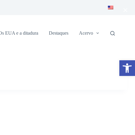
×
Os EUA e a ditadura
Destaques
Acervo
Abrir a barra de ferramentas