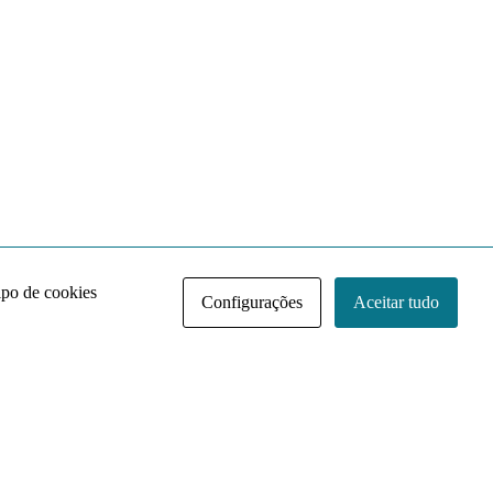
ipo de cookies
Configurações
Aceitar tudo
Acervo NACE IRI
Regimento
Contato
Política de Privacidade