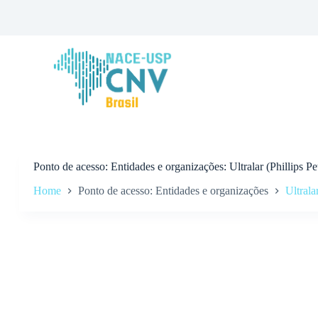
P
u
l
a
r
p
a
r
a
o
c
o
n
Ponto de acesso
Entidades e organizações: Ultralar (Phillips 
t
Home
Ponto de acesso: Entidades e organizações
Ultrala
e
ú
d
o