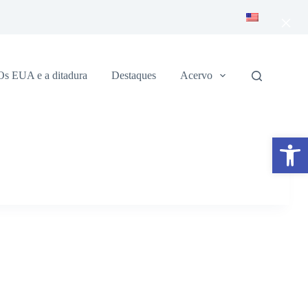
×
Os EUA e a ditadura
Destaques
Acervo
Abrir a barra de ferramentas