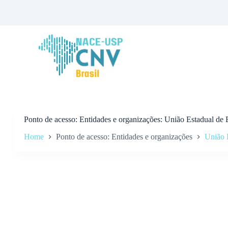
P
u
l
a
r
p
a
r
a
o
c
o
n
Ponto de acesso
Entidades e organizações: União Estadual de
t
Home
Ponto de acesso: Entidades e organizações
União 
e
ú
d
o