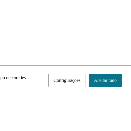
ipo de cookies
Configurações
Aceitar tudo
Acervo NACE IRI
Regimento
Contato
Política de Privacidade