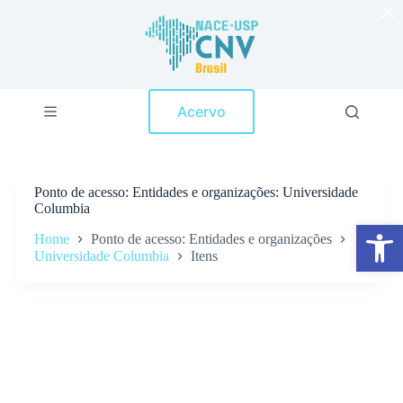
×
P
u
l
a
r
p
Acervo
a
r
a
o
c
Ponto de acesso
Entidades e organizações: Universidade
o
Columbia
n
Abrir a barra de ferramentas
t
Home
Ponto de acesso: Entidades e organizações
e
Universidade Columbia
Itens
ú
d
o