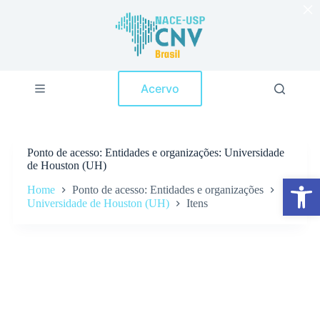
×
P
u
l
a
r
p
Acervo
a
r
a
o
c
Ponto de acesso
Entidades e organizações: Universidade
o
de Houston (UH)
n
Abrir a barra de ferramentas
t
Home
Ponto de acesso: Entidades e organizações
e
Universidade de Houston (UH)
Itens
ú
d
o