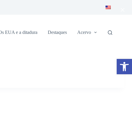
×
Os EUA e a ditadura
Destaques
Acervo
Abrir a barra de ferramentas