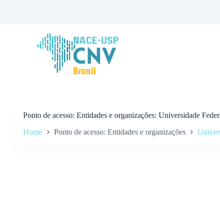
P
u
l
a
r
p
a
r
a
o
c
o
n
Ponto de acesso
Entidades e organizações: Universidade Feder
t
Home
Ponto de acesso: Entidades e organizações
Univer
e
ú
d
o