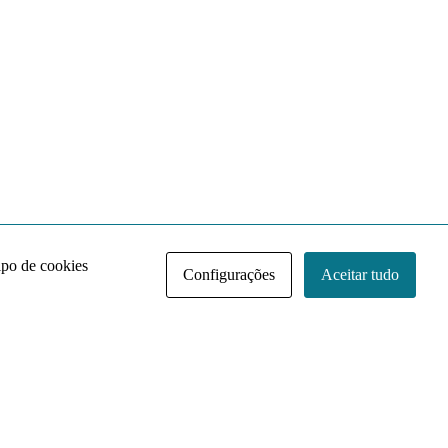
ipo de cookies
Configurações
Aceitar tudo
Acervo NACE IRI
Regimento
Contato
Política de Privacidade