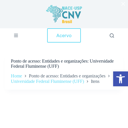
×
P
u
l
a
r
p
Acervo
a
r
a
o
c
Ponto de acesso
Entidades e organizações: Universidade
o
Federal Fluminense (UFF)
n
Abrir a barra de ferramentas
t
Home
Ponto de acesso: Entidades e organizações
e
Universidade Federal Fluminense (UFF)
Itens
ú
d
o