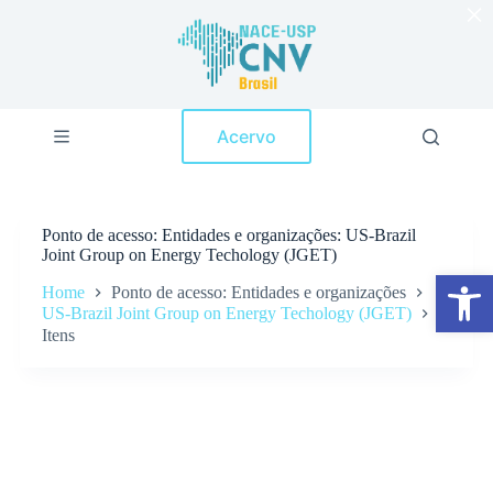
×
P
u
l
a
r
p
Acervo
a
r
a
o
c
Ponto de acesso
Entidades e organizações: US-Brazil
o
Joint Group on Energy Techology (JGET)
n
Abrir a barra de ferramentas
t
Home
Ponto de acesso: Entidades e organizações
e
US-Brazil Joint Group on Energy Techology (JGET)
ú
Itens
d
o