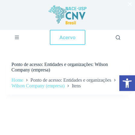
×
P
u
l
a
r
p
Acervo
a
r
a
o
c
Ponto de acesso
Entidades e organizações: Wilson
o
Company (empresa)
n
Abrir a barra de ferramentas
t
Home
Ponto de acesso: Entidades e organizações
e
Wilson Company (empresa)
Itens
ú
d
o