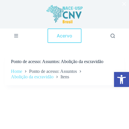
×
P
u
l
a
r
p
Acervo
a
r
a
o
c
Ponto de acesso
Assuntos: Abolição da escravidão
o
n
Home
Ponto de acesso: Assuntos
Abrir a barra de ferramentas
t
Abolição da escravidão
Itens
e
ú
d
o